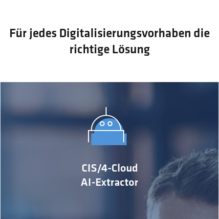
Für jedes Digitalisierungsvorhaben die
richtige Lösung
MEHR ERFAHREN
verarbeitet sie halb- oder vollautomatisiert weiter.
CIS/4-Cloud
eingehenden PDF-Dokumenten in Windeseile und
Unsere cloudbasierte KI-Lösung extrahiert Daten aus
AI-Extractor