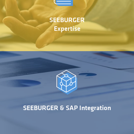
MEHR ERFAHREN
Wir sind Spezialisten für SEEBURGER
SEEBURGER
Expertise
Daten ihre gleichbleibend hohe Qualität behalten.
systemübergreifende Kompetenz sorgen wir dafür, dass
umfassender Integrationsexpertise. Durch diese
Wir sind langjährige SAP und SEEBURGER-Partner mit
SEEBURGER & SAP Integration