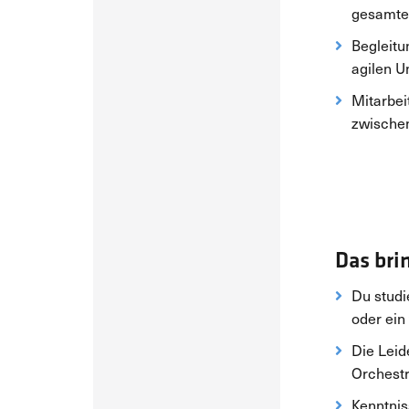
gesamte
Begleitu
agilen U
Mitarbei
zwischen
Das bri
Du studi
oder ein
Die Leid
Orchestr
Kenntnis