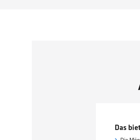
Das biet
Die Mögl