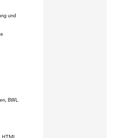
rung und
ke
ten, BWL
™, HTML