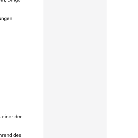
jungen
s einer der
ährend des