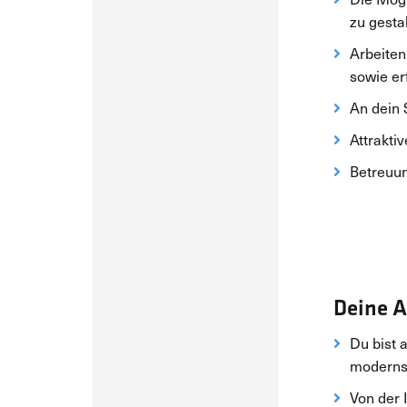
zu gesta
Arbeiten
sowie er
An dein 
Attrakti
Betreuun
Deine 
Du bist 
moderns
Von der 