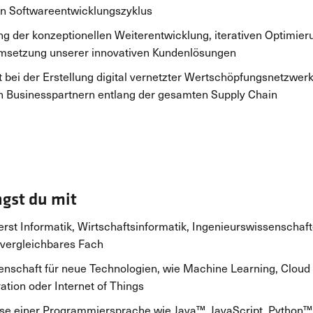
n Softwareentwicklungszyklus
ng der konzeptionellen Weiterentwicklung, iterativen Optimie
msetzung unserer innovativen Kundenlösungen
t bei der Erstellung digital vernetzter Wertschöpfungsnetzwer
 Businesspartnern entlang der gesamten Supply Chain
ngst du mit
erst Informatik, Wirtschaftsinformatik, Ingenieurswissenschaf
 vergleichbares Fach
enschaft für neue Technologien, wie Machine Learning, Cloud
ation oder Internet of Things
se einer Programmiersprache wie Java™, JavaScript, Python